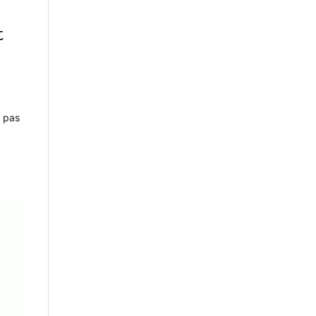
t
t pas