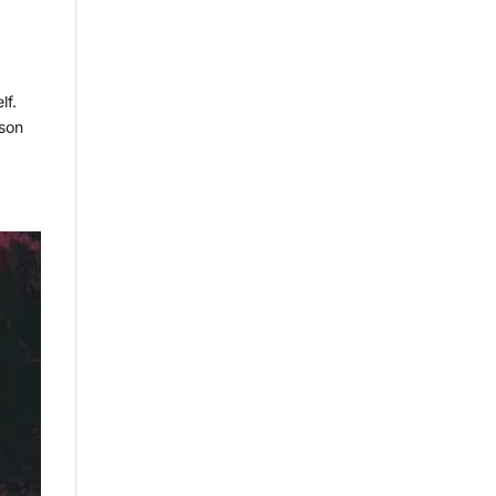
lf.
 son