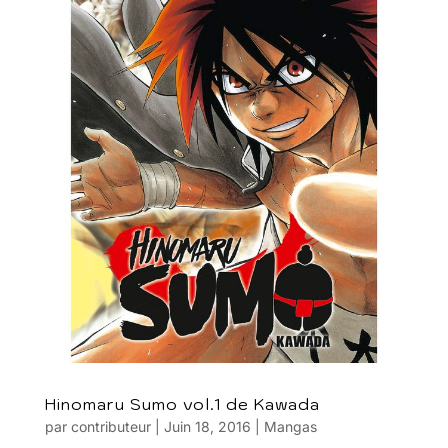
Hinomaru Sumo vol.1 de Kawada
par
contributeur
|
Juin 18, 2016
|
Mangas