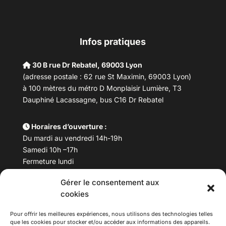
Infos pratiques
30 B rue Dr Rebatel, 69003 Lyon
(adresse postale : 62 rue St Maximin, 69003 Lyon)
à 100 mètres du métro D Monplaisir Lumière, T3
Dauphiné Lacassagne, bus C16 Dr Rebatel
Horaires d’ouverture :
Du mardi au vendredi 14h-19h
Samedi 10h –17h
Fermeture lundi
Gérer le consentement aux
Téléphone :
04 78 53 06 40
cookies
Email :
maisondesculturesasiatiques@asiexpo.com
Pour offrir les meilleures expériences, nous utilisons des technologies telles
que les cookies pour stocker et/ou accéder aux informations des appareils.