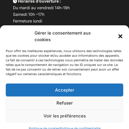
Horaires d’ouverture :
Du mardi au vendredi 14h-19h
Samedi 10h –17h
Fermeture lundi
Gérer le consentement aux
Téléphone :
04 78 53 06 40
cookies
Email :
maisondesculturesasiatiques@asiexpo.com
Pour offrir les meilleures expériences, nous utilisons des technologies telles
que les cookies pour stocker et/ou accéder aux informations des appareils.
Le fait de consentir à ces technologies nous permettra de traiter des données
telles que le comportement de navigation ou les ID uniques sur ce site. Le
fait de ne pas consentir ou de retirer son consentement peut avoir un effet
négatif sur certaines caractéristiques et fonctions.
Accepter
Refuser
© 2026 Asiexpo — Maison des Cultures Asiatiques.
Voir les préférences
Tous droits réservés.
Politique de cookies
Politique de confidentialité