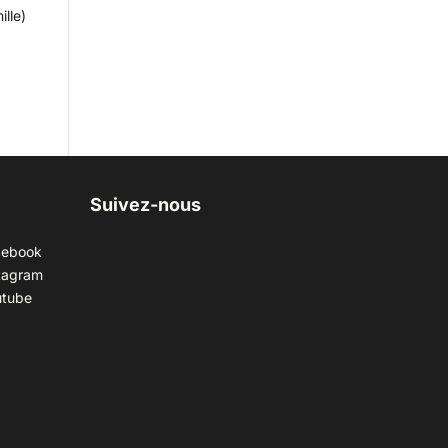
ille)
:
Suivez-nous
cebook
tagram
utube