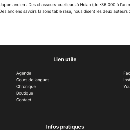
e Japon ancien : Des chasseurs-cueilleurs à Heian (de -36.000 à l’an m
es anciens savoirs faisons table rase, nous disent les deux auteurs 
Lien utile
Agenda
Fa
Cours de langues
Ins
Chronique
Yo
Boutique
Contact
Infos pratiques