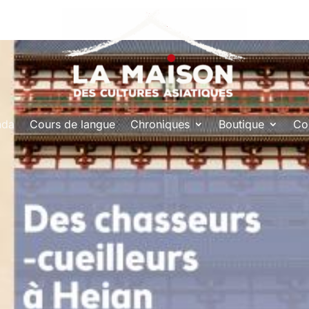
nda
Cours de langue
Chroniques
Boutique
Co