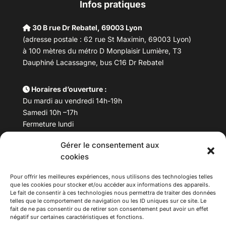
Infos pratiques
30 B rue Dr Rebatel, 69003 Lyon
(adresse postale : 62 rue St Maximin, 69003 Lyon)
à 100 mètres du métro D Monplaisir Lumière, T3
Dauphiné Lacassagne, bus C16 Dr Rebatel
Horaires d’ouverture :
Du mardi au vendredi 14h-19h
Samedi 10h –17h
Fermeture lundi
Gérer le consentement aux
Téléphone :
04 78 53 06 40
cookies
Email :
maisondesculturesasiatiques@asiexpo.com
Pour offrir les meilleures expériences, nous utilisons des technologies telles
que les cookies pour stocker et/ou accéder aux informations des appareils.
Le fait de consentir à ces technologies nous permettra de traiter des données
telles que le comportement de navigation ou les ID uniques sur ce site. Le
fait de ne pas consentir ou de retirer son consentement peut avoir un effet
négatif sur certaines caractéristiques et fonctions.