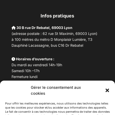
Infos pratiques
30 B rue Dr Rebatel, 69003 Lyon
(adresse postale : 62 rue St Maximin, 69003 Lyon)
à 100 mètres du métro D Monplaisir Lumière, T3
Dauphiné Lacassagne, bus C16 Dr Rebatel
Horaires d’ouverture :
Du mardi au vendredi 14h-19h
Samedi 10h –17h
Fermeture lundi
Gérer le consentement aux
Téléphone :
04 78 53 06 40
cookies
Email :
maisondesculturesasiatiques@asiexpo.com
Pour offrir les meilleures expériences, nous utilisons des technologies telles
que les cookies pour stocker et/ou accéder aux informations des appareils.
Le fait de consentir à ces technologies nous permettra de traiter des données