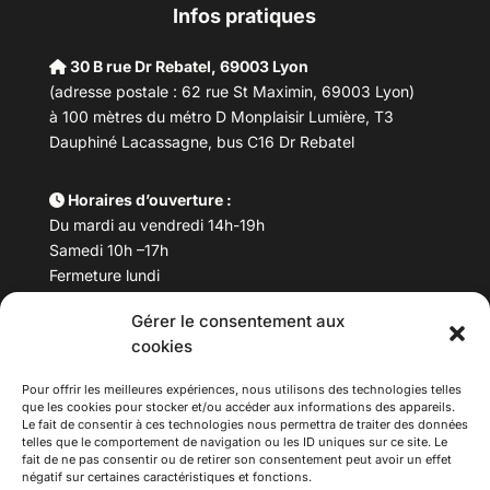
Infos pratiques
30 B rue Dr Rebatel, 69003 Lyon
(adresse postale : 62 rue St Maximin, 69003 Lyon)
à 100 mètres du métro D Monplaisir Lumière, T3
Dauphiné Lacassagne, bus C16 Dr Rebatel
Horaires d’ouverture :
Du mardi au vendredi 14h-19h
Samedi 10h –17h
Fermeture lundi
Gérer le consentement aux
Téléphone :
04 78 53 06 40
cookies
Email :
maisondesculturesasiatiques@asiexpo.com
Pour offrir les meilleures expériences, nous utilisons des technologies telles
que les cookies pour stocker et/ou accéder aux informations des appareils.
Le fait de consentir à ces technologies nous permettra de traiter des données
telles que le comportement de navigation ou les ID uniques sur ce site. Le
fait de ne pas consentir ou de retirer son consentement peut avoir un effet
négatif sur certaines caractéristiques et fonctions.