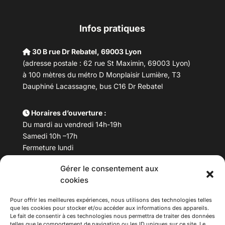
Infos pratiques
30 B rue Dr Rebatel, 69003 Lyon
(adresse postale : 62 rue St Maximin, 69003 Lyon)
à 100 mètres du métro D Monplaisir Lumière, T3
Dauphiné Lacassagne, bus C16 Dr Rebatel
Horaires d’ouverture :
Du mardi au vendredi 14h-19h
Samedi 10h –17h
Fermeture lundi
Gérer le consentement aux
Téléphone :
04 78 53 06 40
cookies
Email :
maisondesculturesasiatiques@asiexpo.com
Pour offrir les meilleures expériences, nous utilisons des technologies telles
que les cookies pour stocker et/ou accéder aux informations des appareils.
Le fait de consentir à ces technologies nous permettra de traiter des données
telles que le comportement de navigation ou les ID uniques sur ce site. Le