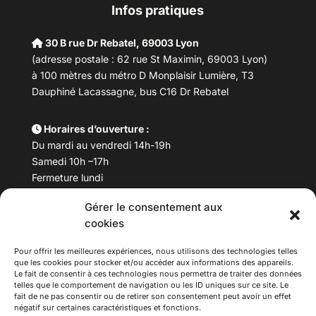
Infos pratiques
30 B rue Dr Rebatel, 69003 Lyon
(adresse postale : 62 rue St Maximin, 69003 Lyon)
à 100 mètres du métro D Monplaisir Lumière, T3
Dauphiné Lacassagne, bus C16 Dr Rebatel
Horaires d’ouverture :
Du mardi au vendredi 14h-19h
Samedi 10h –17h
Fermeture lundi
Gérer le consentement aux
Téléphone :
04 78 53 06 40
cookies
Email :
maisondesculturesasiatiques@asiexpo.com
Pour offrir les meilleures expériences, nous utilisons des technologies telles
que les cookies pour stocker et/ou accéder aux informations des appareils.
Le fait de consentir à ces technologies nous permettra de traiter des données
telles que le comportement de navigation ou les ID uniques sur ce site. Le
fait de ne pas consentir ou de retirer son consentement peut avoir un effet
négatif sur certaines caractéristiques et fonctions.