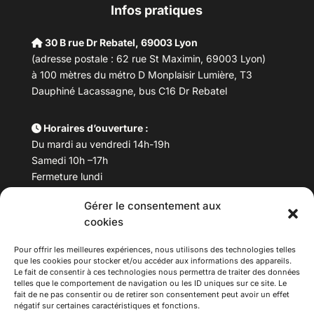
Infos pratiques
30 B rue Dr Rebatel, 69003 Lyon
(adresse postale : 62 rue St Maximin, 69003 Lyon)
à 100 mètres du métro D Monplaisir Lumière, T3
Dauphiné Lacassagne, bus C16 Dr Rebatel
Horaires d’ouverture :
Du mardi au vendredi 14h-19h
Samedi 10h –17h
Fermeture lundi
Gérer le consentement aux
Téléphone :
04 78 53 06 40
cookies
Email :
maisondesculturesasiatiques@asiexpo.com
Pour offrir les meilleures expériences, nous utilisons des technologies telles
que les cookies pour stocker et/ou accéder aux informations des appareils.
Le fait de consentir à ces technologies nous permettra de traiter des données
telles que le comportement de navigation ou les ID uniques sur ce site. Le
fait de ne pas consentir ou de retirer son consentement peut avoir un effet
négatif sur certaines caractéristiques et fonctions.