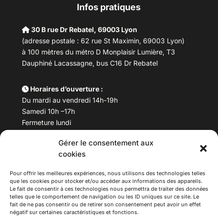
Infos pratiques
30 B rue Dr Rebatel, 69003 Lyon
(adresse postale : 62 rue St Maximin, 69003 Lyon)
à 100 mètres du métro D Monplaisir Lumière, T3
Dauphiné Lacassagne, bus C16 Dr Rebatel
Horaires d’ouverture :
Du mardi au vendredi 14h-19h
Samedi 10h –17h
Fermeture lundi
Gérer le consentement aux
Téléphone :
04 78 53 06 40
cookies
Email :
maisondesculturesasiatiques@asiexpo.com
Pour offrir les meilleures expériences, nous utilisons des technologies telles
que les cookies pour stocker et/ou accéder aux informations des appareils.
Le fait de consentir à ces technologies nous permettra de traiter des données
telles que le comportement de navigation ou les ID uniques sur ce site. Le
fait de ne pas consentir ou de retirer son consentement peut avoir un effet
négatif sur certaines caractéristiques et fonctions.