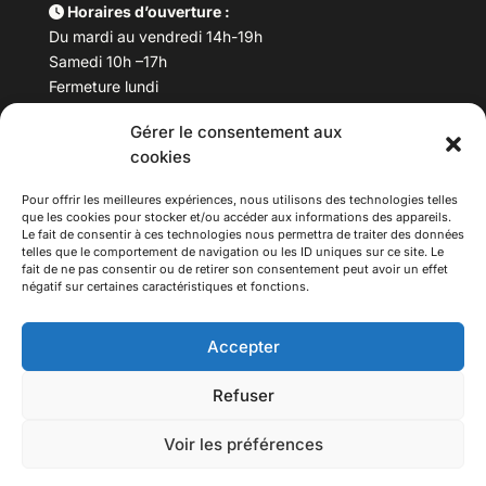
Horaires d’ouverture :
Du mardi au vendredi 14h-19h
Samedi 10h –17h
Fermeture lundi
Gérer le consentement aux
Téléphone :
04 78 53 06 40
cookies
Email :
maisondesculturesasiatiques@asiexpo.com
Pour offrir les meilleures expériences, nous utilisons des technologies telles
que les cookies pour stocker et/ou accéder aux informations des appareils.
Le fait de consentir à ces technologies nous permettra de traiter des données
telles que le comportement de navigation ou les ID uniques sur ce site. Le
fait de ne pas consentir ou de retirer son consentement peut avoir un effet
négatif sur certaines caractéristiques et fonctions.
Accepter
Refuser
© 2026 Asiexpo — Maison des Cultures Asiatiques.
Voir les préférences
Tous droits réservés.