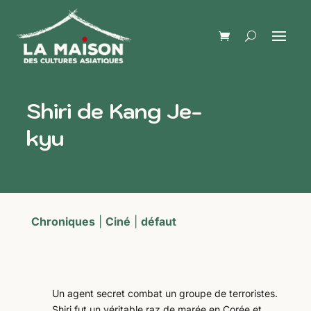
Shiri de Kang Je-
kyu
Chroniques
|
Ciné
|
défaut
Un agent secret combat un groupe de terroristes.
Shiri fut un véritable raz de marée en Corée et