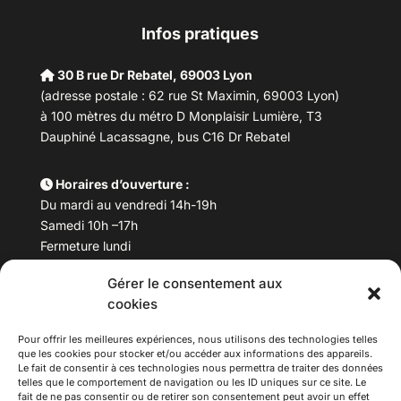
Infos pratiques
30 B rue Dr Rebatel, 69003 Lyon
(adresse postale : 62 rue St Maximin, 69003 Lyon)
à 100 mètres du métro D Monplaisir Lumière, T3
Dauphiné Lacassagne, bus C16 Dr Rebatel
Horaires d’ouverture :
Du mardi au vendredi 14h-19h
Samedi 10h –17h
Fermeture lundi
Gérer le consentement aux
Téléphone :
04 78 53 06 40
cookies
Email :
maisondesculturesasiatiques@asiexpo.com
Pour offrir les meilleures expériences, nous utilisons des technologies telles
que les cookies pour stocker et/ou accéder aux informations des appareils.
Le fait de consentir à ces technologies nous permettra de traiter des données
telles que le comportement de navigation ou les ID uniques sur ce site. Le
fait de ne pas consentir ou de retirer son consentement peut avoir un effet