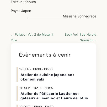
Éditeur : Kabuto
Pays : Japon
Missiane Bonnegrace
←
Patlabor Vol. 2 de Masami
Beck Vol. 1 de Harold
Yuki
Sakuishi
→
Évènements à venir
19
SEP
11h30
13h30
-
Atelier de cuisine japonaise :
okonomiyaki
26
SEP
14h00
16h15
-
Atelier de Pâtisserie Laotienne :
gateaux au manioc et fleurs de lotus
10
OCT
11h00
13h30
-