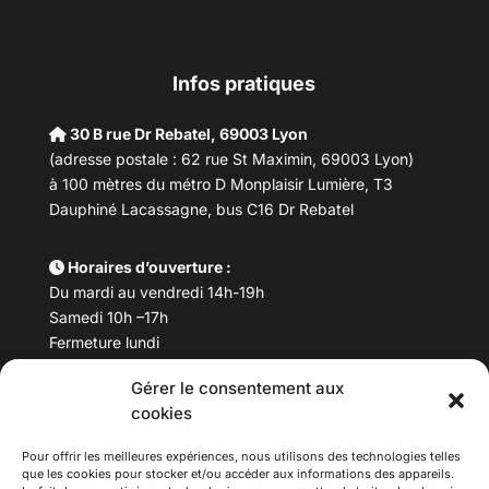
Infos pratiques
30 B rue Dr Rebatel, 69003 Lyon
(adresse postale : 62 rue St Maximin, 69003 Lyon)
à 100 mètres du métro D Monplaisir Lumière, T3
Dauphiné Lacassagne, bus C16 Dr Rebatel
Horaires d’ouverture :
Du mardi au vendredi 14h-19h
Samedi 10h –17h
Fermeture lundi
Gérer le consentement aux
Téléphone :
04 78 53 06 40
cookies
Email :
maisondesculturesasiatiques@asiexpo.com
Pour offrir les meilleures expériences, nous utilisons des technologies telles
que les cookies pour stocker et/ou accéder aux informations des appareils.