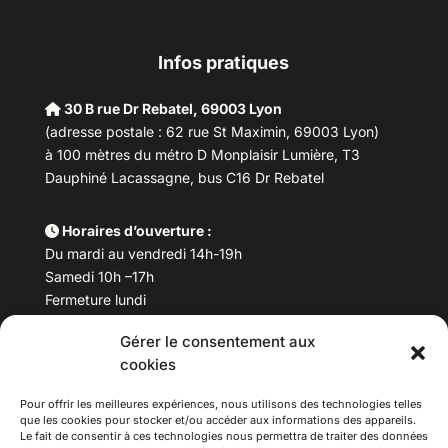
Infos pratiques
30 B rue Dr Rebatel, 69003 Lyon
(adresse postale : 62 rue St Maximin, 69003 Lyon)
à 100 mètres du métro D Monplaisir Lumière, T3
Dauphiné Lacassagne, bus C16 Dr Rebatel
Horaires d’ouverture :
Du mardi au vendredi 14h-19h
Samedi 10h –17h
Fermeture lundi
Gérer le consentement aux
Téléphone :
04 78 53 06 40
cookies
Email :
maisondesculturesasiatiques@asiexpo.com
Pour offrir les meilleures expériences, nous utilisons des technologies telles
que les cookies pour stocker et/ou accéder aux informations des appareils.
Le fait de consentir à ces technologies nous permettra de traiter des données