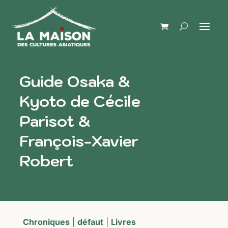
Guide Osaka &
Kyoto de Cécile
Parisot &
François-Xavier
Robert
Chroniques
|
défaut
|
Livres