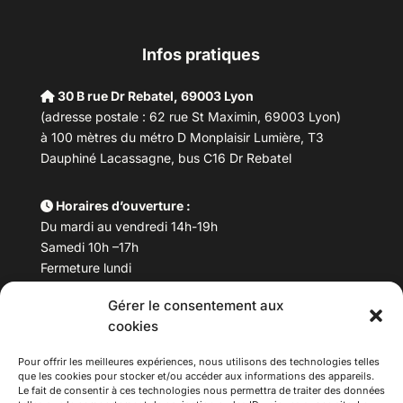
Infos pratiques
30 B rue Dr Rebatel, 69003 Lyon
(adresse postale : 62 rue St Maximin, 69003 Lyon)
à 100 mètres du métro D Monplaisir Lumière, T3
Dauphiné Lacassagne, bus C16 Dr Rebatel
Horaires d’ouverture :
Du mardi au vendredi 14h-19h
Samedi 10h –17h
Fermeture lundi
Gérer le consentement aux
Téléphone :
04 78 53 06 40
cookies
Email :
maisondesculturesasiatiques@asiexpo.com
Pour offrir les meilleures expériences, nous utilisons des technologies telles
que les cookies pour stocker et/ou accéder aux informations des appareils.
Le fait de consentir à ces technologies nous permettra de traiter des données