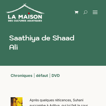
Saathiya de Shaad
Ali
Chroniques
|
défaut
|
DVD
Après quelques réticences, Suhani
succombe à Aditya, qui lui fait la cour