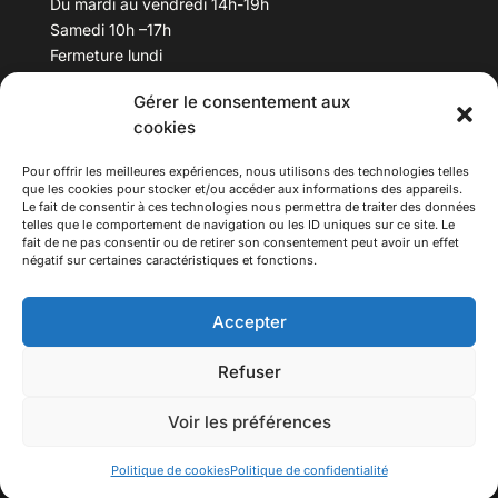
Du mardi au vendredi 14h-19h
Samedi 10h –17h
Fermeture lundi
Gérer le consentement aux
Téléphone :
04 78 53 06 40
cookies
Email :
maisondesculturesasiatiques@asiexpo.com
Pour offrir les meilleures expériences, nous utilisons des technologies telles
que les cookies pour stocker et/ou accéder aux informations des appareils.
Le fait de consentir à ces technologies nous permettra de traiter des données
telles que le comportement de navigation ou les ID uniques sur ce site. Le
fait de ne pas consentir ou de retirer son consentement peut avoir un effet
négatif sur certaines caractéristiques et fonctions.
Accepter
Refuser
© 2026 Asiexpo — Maison des Cultures Asiatiques.
Voir les préférences
Tous droits réservés.
Politique de cookies
Politique de confidentialité