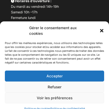
Horaires d’ouverture :
Du mardi au vendredi 14h-19h
Samedi 10h –17h
Fermeture lundi
Gérer le consentement aux
Téléphone :
04 78 53 06 40
cookies
Email :
maisondesculturesasiatiques@asiexpo.com
Pour offrir les meilleures expériences, nous utilisons des technologies telles
que les cookies pour stocker et/ou accéder aux informations des appareils.
Le fait de consentir à ces technologies nous permettra de traiter des données
telles que le comportement de navigation ou les ID uniques sur ce site. Le
fait de ne pas consentir ou de retirer son consentement peut avoir un effet
négatif sur certaines caractéristiques et fonctions.
Accepter
Refuser
© 2026 Asiexpo — Maison des Cultures Asiatiques.
Voir les préférences
Tous droits réservés.
Politique de cookies
Politique de confidentialité