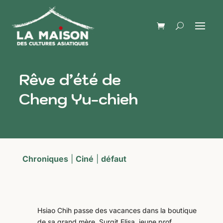
Rêve d’été de
Cheng Yu-chieh
Chroniques
|
Ciné
|
défaut
Hsiao Chih passe des vacances dans la boutique
de sa grand mère. Surgit Elisa, jeune prof