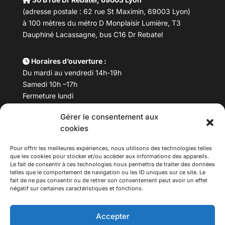
(adresse postale : 62 rue St Maximin, 69003 Lyon)
à 100 mètres du métro D Monplaisir Lumière, T3
Dauphiné Lacassagne, bus C16 Dr Rebatel
Horaires d’ouverture :
Du mardi au vendredi 14h-19h
Samedi 10h –17h
Fermeture lundi
Gérer le consentement aux
Téléphone :
04 78 53 06 40
cookies
Email :
maisondesculturesasiatiques@asiexpo.com
Pour offrir les meilleures expériences, nous utilisons des technologies telles
que les cookies pour stocker et/ou accéder aux informations des appareils.
Le fait de consentir à ces technologies nous permettra de traiter des données
telles que le comportement de navigation ou les ID uniques sur ce site. Le
fait de ne pas consentir ou de retirer son consentement peut avoir un effet
négatif sur certaines caractéristiques et fonctions.
Accepter