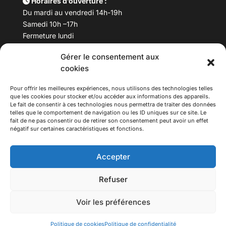
Horaires d’ouverture :
Du mardi au vendredi 14h-19h
Samedi 10h –17h
Fermeture lundi
Gérer le consentement aux
Téléphone :
04 78 53 06 40
cookies
Email :
maisondesculturesasiatiques@asiexpo.com
Pour offrir les meilleures expériences, nous utilisons des technologies telles
que les cookies pour stocker et/ou accéder aux informations des appareils.
Le fait de consentir à ces technologies nous permettra de traiter des données
telles que le comportement de navigation ou les ID uniques sur ce site. Le
fait de ne pas consentir ou de retirer son consentement peut avoir un effet
négatif sur certaines caractéristiques et fonctions.
Accepter
Refuser
© 2026 Asiexpo — Maison des Cultures Asiatiques.
Voir les préférences
Tous droits réservés.
Politique de cookies
Politique de confidentialité