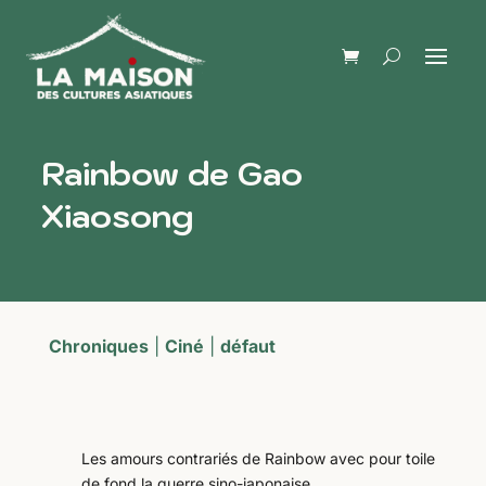
Rainbow de Gao
Xiaosong
Chroniques
|
Ciné
|
défaut
Les amours contrariés de Rainbow avec pour toile
de fond la guerre sino-japonaise.