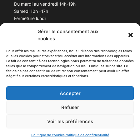
Du mardi au vendredi 14h-19h
Samedi 10h –17h
Fermeture lundi
Gérer le consentement aux
Téléphone :
04 78 53 06 40
cookies
Email :
maisondesculturesasiatiques@asiexpo.com
Pour offrir les meilleures expériences, nous utilisons des technologies telles
que les cookies pour stocker et/ou accéder aux informations des appareils.
Le fait de consentir à ces technologies nous permettra de traiter des données
telles que le comportement de navigation ou les ID uniques sur ce site. Le
fait de ne pas consentir ou de retirer son consentement peut avoir un effet
négatif sur certaines caractéristiques et fonctions.
Accepter
Refuser
© 2026 Asiexpo — Maison des Cultures Asiatiques.
Voir les préférences
Tous droits réservés.
Politique de cookies
Politique de confidentialité