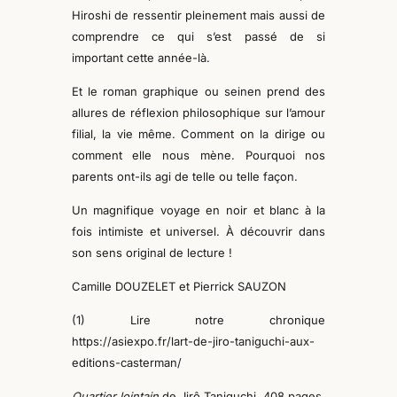
Hiroshi de ressentir pleinement mais aussi de
comprendre ce qui s’est passé de si
important cette année-là.
Et le roman graphique ou seinen prend des
allures de réflexion philosophique sur l’amour
filial, la vie même. Comment on la dirige ou
comment elle nous mène. Pourquoi nos
parents ont-ils agi de telle ou telle façon.
Un magnifique voyage
en noir et blanc
à la
fois intimiste et universel. À découvrir
dans
son sens original de lecture
!
Camille DOUZELET et Pierrick SAUZON
(1) Lire notre chronique
https://asiexpo.fr/lart-de-jiro-taniguchi-aux-
editions-casterman/
Quartier lointain
d
e Jirô Taniguchi,
408 pages,