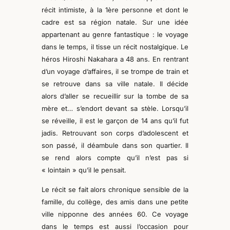
récit intimiste, à la 1ère personne et dont le
cadre est sa région natale. Sur une idée
appartenant au genre fantastique : le
voyage
dans le temps, il tisse un récit nostalgique. Le
héros Hiroshi Nakahara a 48 ans. En rentrant
d’u
n voyage d’affaires
, il se trompe de train et
se retrouve dans sa ville natal
e. I
l décide
alors d’aller se recueillir sur la tombe de sa
mère et… s’endort devant sa stèle. Lorsqu’il
se réveille, il est le garçon de 14 ans qu’il fut
jadis.
Retrouvant son corps d’adolescent et
son passé, il d
éambul
e
dans son quartier.
Il
se rend
alors
compte qu’il n’est pas si
« lointain » qu’il le pensait.
Le récit se fait alors chronique sensible de la
famille, du collège, des amis d
ans une
petite
ville nipponne des années 60.
Ce voyage
dans le temps est aussi l’occasion pour