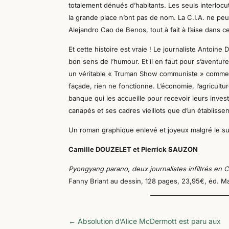
totalement dénués d’habitants. Les seuls interlo
la grande place n’ont pas de nom. La C.I.A. ne pe
Alejandro Cao de Benos, tout à fait à l’aise dans c
Et cette histoire est vraie ! Le journaliste Antoin
bon sens de l’humour. Et il en faut pour s’aventur
un véritable « Truman Show communiste » comme le
façade, rien ne fonctionne. L’économie, l’agricultu
banque qui les accueille pour recevoir leurs invest
canapés et ses cadres vieillots que d’un établissem
Un roman graphique enlevé et joyeux malgré le su
Camille DOUZELET et Pierrick SAUZON
Pyongyang parano, deux journalistes infiltrés en
Fanny Briant au dessin, 128 pages, 23,95€, éd. Ma
←
Absolution d’Alice McDermott est paru aux