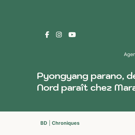
Age
Pyongyang parano, deu
Nord paraît chez Mara
BD
|
Chroniques