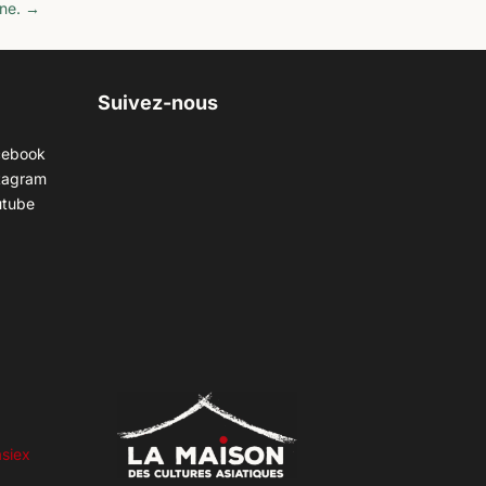
ne.
→
Suivez-nous
cebook
tagram
utube
siex