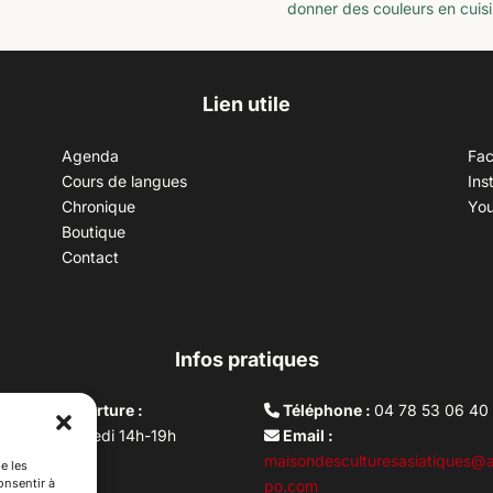
donner des couleurs en cuisi
Lien utile
Agenda
Fa
Cours de langues
Ins
Chronique
Yo
Boutique
Contact
Infos pratiques
aires d’ouverture :
Téléphone :
04 78 53 06 40
rdi au vendredi 14h-19h
Email :
i 10h –17h
maisondesculturesasiatiques@a
e les
onsentir à
ture lundi
po.com