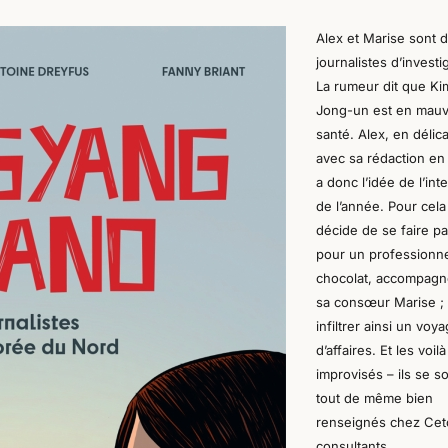
Alex et Marise sont 
journalistes d’investi
La rumeur dit que Ki
Jong-un est en mauv
santé. Alex, en délic
avec sa rédaction en
a donc l’idée de l’int
de l’année.
Pour cela 
décide de
se faire p
pour un professionn
chocolat, accompagn
sa consœur Marise ;
infiltrer ainsi un voy
d’affaires. Et les voilà
improvisés – ils se s
tout de même bien
renseignés chez Cet
consultants