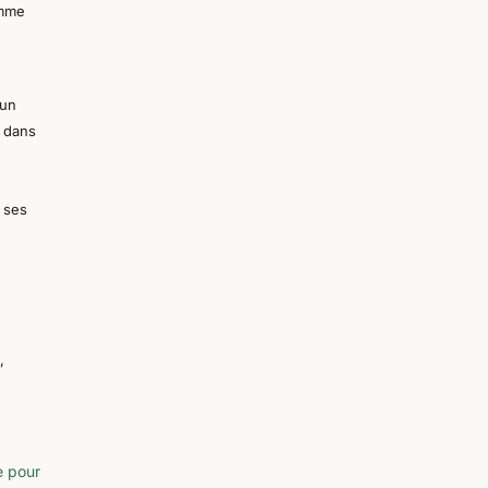
omme
 un
é dans
e
c ses
,
e pour