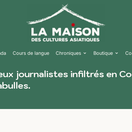
nda
Cours de langue
Chroniques
Boutique
Co
x journalistes infiltrés en C
bulles.