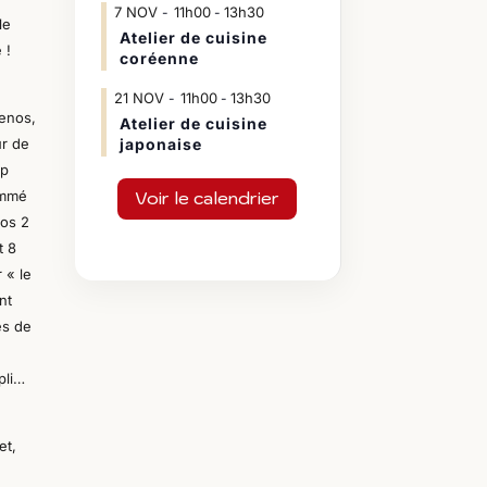
7
NOV
11h00
13h30
-
le
Atelier de cuisine
 !
coréenne
21
NOV
11h00
13h30
-
Benos,
Atelier de cuisine
ur de
japonaise
ip
ommé
Voir le calendrier
nos 2
t 8
 « le
nt
és de
pli…
et,