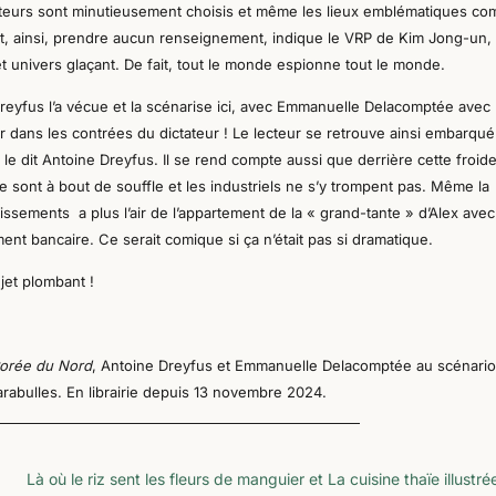
cuteurs sont minutieusement choisis et même les lieux emblématiques c
ut, ainsi, prendre aucun renseignement, indique le VRP de Kim Jong-un,
et univers glaçant. De fait, tout le monde espionne tout le monde.
e Dreyfus l’a vécue et la scénarise ici, avec Emmanuelle Delacomptée
a
vec
er dans les contrées du dictateur ! Le lecteur se retrouve ainsi embarqu
 dit Antoine Dreyfus. Il se rend compte aussi que derrière cette froid
re sont à bout de souffle et les industriels ne s’y trompent pas. Même la
issements a plus l’air de l’appartement de la « grand-tante » d’Alex ave
ent bancaire. Ce serait comique si ça n’était pas si dramatique.
jet plombant !
 Corée du Nord
, Antoine Dreyfus et Emmanuelle Delacomptée au scénario
rabulles. En librairie depuis 13 novembre 2024.
Là où le riz sent les fleurs de manguier et La cuisine thaïe illustré