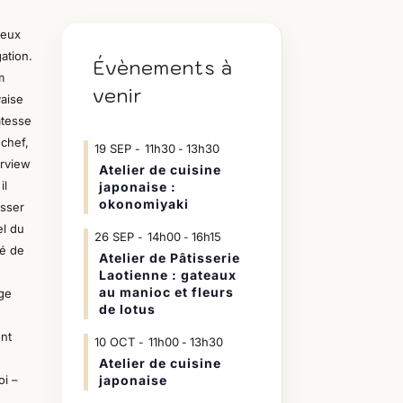
deux
gation.
Évènements à
m
venir
aise
atesse
 chef,
19
SEP
11h30
13h30
-
erview
Atelier de cuisine
il
japonaise :
okonomiyaki
asser
el du
26
SEP
14h00
16h15
-
é de
Atelier de Pâtisserie
Laotienne : gateaux
au manioc et fleurs
age
de lotus
ont
10
OCT
11h00
13h30
-
Atelier de cuisine
oi –
japonaise