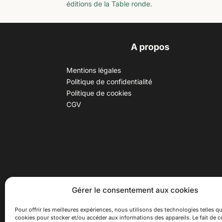
éditions de la Table ronde.
A propos
Mentions légales
Politique de confidentialité
Politique de cookies
CGV
30 B rue Dr Rebatel, 69003 Lyon
Hor
Gérer le consentement aux cookies
(adresse postale : 62 rue St
Du ma
Maximin, 69003 Lyon)
Samed
Pour offrir les meilleures expériences, nous utilisons des technologies telles qu
cookies pour stocker et/ou accéder aux informations des appareils. Le fait de c
à 100 mètres du métro D Monplaisir
Ferme