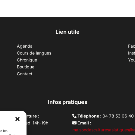
Lien utile
Agenda
Fa
Cours de langues
Ins
Chronique
Yo
Boutique
Contact
Infos pratiques
aires d’ouverture :
Téléphone :
04 78 53 06 40
rdi au vendredi 14h-19h
Email :
i 10h –17h
maisondesculturesasiatiques@a
e les