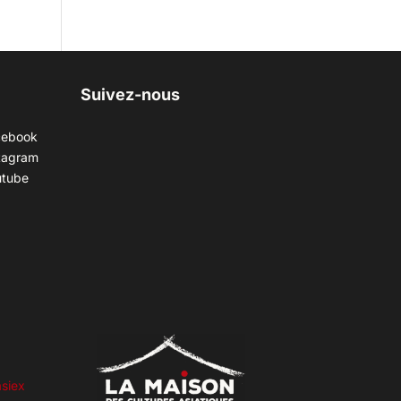
Suivez-nous
cebook
tagram
utube
siex