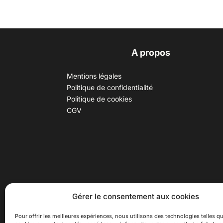
A propos
Mentions légales
Politique de confidentialité
Politique de cookies
CGV
30 B rue Dr Rebatel, 69003 Lyon
Hor
Gérer le consentement aux cookies
(adresse postale : 62 rue St
Du ma
Maximin, 69003 Lyon)
Samed
Pour offrir les meilleures expériences, nous utilisons des technologies telles qu