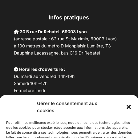
Infos pratiques
30 B rue Dr Rebatel, 69003 Lyon
(adresse postale : 62 rue St Maximin, 69003 Lyon)
à 100 mètres du métro D Monplaisir Lumière, T3
Dauphiné Lacassagne, bus C16 Dr Rebatel
Horaires d’ouverture :
Du mardi au vendredi 14h-19h
Samedi 10h –17h
Fermeture lundi
Gérer le consentement aux
Téléphone :
04 78 53 06 40
cookies
Email :
maisondesculturesasiatiques@asiexpo.com
Pour offrir les meilleures expériences, nous utilisons des technologies telles
que les cookies pour stocker et/ou accéder aux informations des appareils.
Le fait de consentir à ces technologies nous permettra de traiter des données
telles que le comportement de navigation ou les ID uniques sur ce site. Le