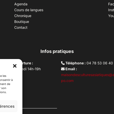
Agenda
Fa
Cours de langues
Ins
Chronique
Yo
Boutique
Contact
Infos pratiques
aires d’ouverture :
Téléphone :
04 78 53 06 40
rdi au vendredi 14h-19h
Email :
i 10h –17h
maisondesculturesasiatiques@a
e les
onsentir à
ture lundi
po.com
ement de
r son
ions.
férences