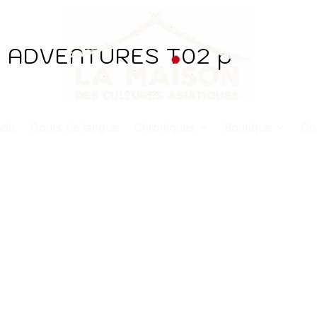
 ADVENTURES T02 p
nda
Cours de langue
Chroniques
Boutique
Co