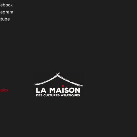
cebook
tagram
utube
siex