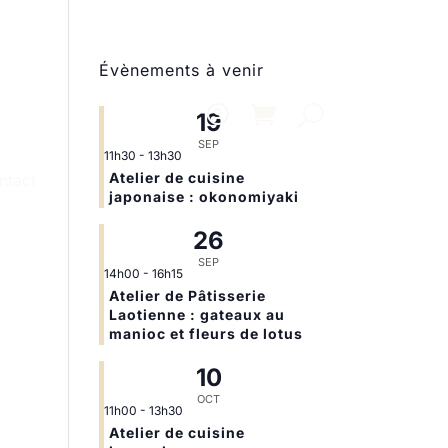
Évènements à venir
19
SEP
11h30
-
13h30
Atelier de cuisine
ntact
japonaise : okonomiyaki
26
SEP
14h00
-
16h15
Atelier de Pâtisserie
Laotienne : gateaux au
manioc et fleurs de lotus
10
OCT
11h00
-
13h30
Atelier de cuisine