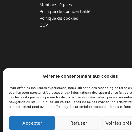
Mentions légales
Politique de confidentialité
Politique de cookies
CGV
30 B rue Dr Rebatel, 69003 Lyon
Hor
Gérer le consentement aux cookies
(adresse postale : 62 rue St
Du ma
Maximin, 69003 Lyon)
Samed
Pour offrir les meilleures expériences, nous utilisons des technologies telles qu
cookies pour stocker et/ou accéder aux informations des appareils. Le fait de c
à 100 mètres du métro D Monplaisir
Ferme
ces technologies nous permettra de traiter des données telles que le comport
Lumière, T3 Dauphiné Lacassagne,
navigation ou les ID uniques sur ce site. Le fait de ne pas consentir ou de retire
bus C16 Dr Rebatel
consentement peut avoir un effet négatif sur certaines caractéristiques et fonct
Accepter
Refuser
Voir les pré