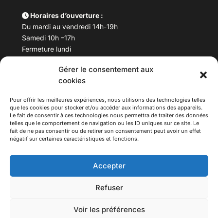
Horaires d’ouverture :
Du mardi au vendredi 14h-19h
Samedi 10h –17h
Fermeture lundi
Gérer le consentement aux
Téléphone :
04 78 53 06 40
cookies
Email :
maisondesculturesasiatiques@asiexpo.com
Pour offrir les meilleures expériences, nous utilisons des technologies telles
que les cookies pour stocker et/ou accéder aux informations des appareils.
Le fait de consentir à ces technologies nous permettra de traiter des données
telles que le comportement de navigation ou les ID uniques sur ce site. Le
fait de ne pas consentir ou de retirer son consentement peut avoir un effet
négatif sur certaines caractéristiques et fonctions.
Accepter
Refuser
© 2026 Asiexpo — Maison des Cultures Asiatiques.
Voir les préférences
Tous droits réservés.