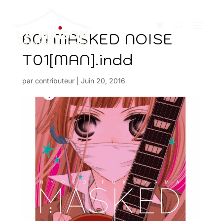
601 MASKED NOISE
T01[MAN].indd
par
contributeur
|
Juin 20, 2016