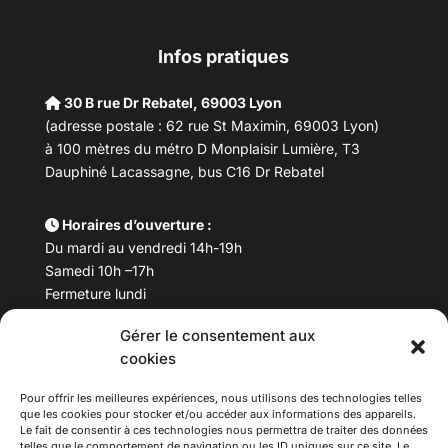
Infos pratiques
30 B rue Dr Rebatel, 69003 Lyon
(adresse postale : 62 rue St Maximin, 69003 Lyon)
à 100 mètres du métro D Monplaisir Lumière, T3
Dauphiné Lacassagne, bus C16 Dr Rebatel
Horaires d’ouverture :
Du mardi au vendredi 14h-19h
Samedi 10h –17h
Fermeture lundi
Gérer le consentement aux
Téléphone :
04 78 53 06 40
cookies
Email :
maisondesculturesasiatiques@asiexpo.com
Pour offrir les meilleures expériences, nous utilisons des technologies telles
que les cookies pour stocker et/ou accéder aux informations des appareils.
Le fait de consentir à ces technologies nous permettra de traiter des données
telles que le comportement de navigation ou les ID uniques sur ce site. Le