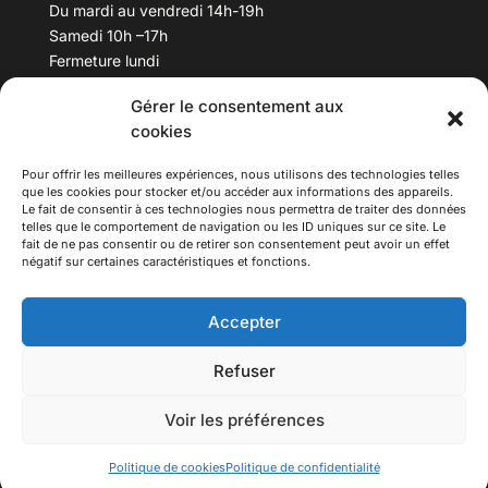
Du mardi au vendredi 14h-19h
Samedi 10h –17h
Fermeture lundi
Gérer le consentement aux
Téléphone :
04 78 53 06 40
cookies
Email :
maisondesculturesasiatiques@asiexpo.com
Pour offrir les meilleures expériences, nous utilisons des technologies telles
que les cookies pour stocker et/ou accéder aux informations des appareils.
Le fait de consentir à ces technologies nous permettra de traiter des données
telles que le comportement de navigation ou les ID uniques sur ce site. Le
fait de ne pas consentir ou de retirer son consentement peut avoir un effet
négatif sur certaines caractéristiques et fonctions.
Accepter
Refuser
© 2026 Asiexpo — Maison des Cultures Asiatiques.
Voir les préférences
Tous droits réservés.
Politique de cookies
Politique de confidentialité