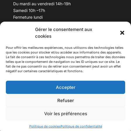
Du mardi au vendredi 14h-19h
Samedi 10h –17h
Fermeture lundi
Gérer le consentement aux
Téléphone :
04 78 53 06 40
cookies
Email :
maisondesculturesasiatiques@asiexpo.com
Pour offrir les meilleures expériences, nous utilisons des technologies telles
que les cookies pour stocker et/ou accéder aux informations des appareils.
Le fait de consentir à ces technologies nous permettra de traiter des données
telles que le comportement de navigation ou les ID uniques sur ce site. Le
fait de ne pas consentir ou de retirer son consentement peut avoir un effet
négatif sur certaines caractéristiques et fonctions.
Accepter
Refuser
© 2026 Asiexpo — Maison des Cultures Asiatiques.
Voir les préférences
Tous droits réservés.
Politique de cookies
Politique de confidentialité