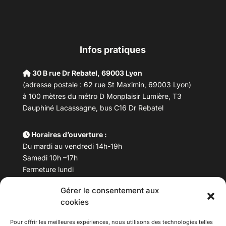
Infos pratiques
30 B rue Dr Rebatel, 69003 Lyon
(adresse postale : 62 rue St Maximin, 69003 Lyon)
à 100 mètres du métro D Monplaisir Lumière, T3
Dauphiné Lacassagne, bus C16 Dr Rebatel
Horaires d’ouverture :
Du mardi au vendredi 14h-19h
Samedi 10h –17h
Fermeture lundi
Gérer le consentement aux
Téléphone :
04 78 53 06 40
cookies
Email :
maisondesculturesasiatiques@asiexpo.com
Pour offrir les meilleures expériences, nous utilisons des technologies telles