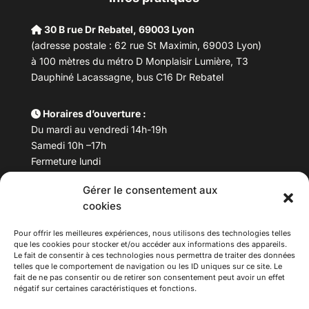
30 B rue Dr Rebatel, 69003 Lyon
(adresse postale : 62 rue St Maximin, 69003 Lyon)
à 100 mètres du métro D Monplaisir Lumière, T3
Dauphiné Lacassagne, bus C16 Dr Rebatel
Horaires d’ouverture :
Du mardi au vendredi 14h-19h
Samedi 10h –17h
Fermeture lundi
Gérer le consentement aux
Téléphone :
04 78 53 06 40
cookies
Email :
maisondesculturesasiatiques@asiexpo.com
Pour offrir les meilleures expériences, nous utilisons des technologies telles
que les cookies pour stocker et/ou accéder aux informations des appareils.
Le fait de consentir à ces technologies nous permettra de traiter des données
telles que le comportement de navigation ou les ID uniques sur ce site. Le
fait de ne pas consentir ou de retirer son consentement peut avoir un effet
négatif sur certaines caractéristiques et fonctions.