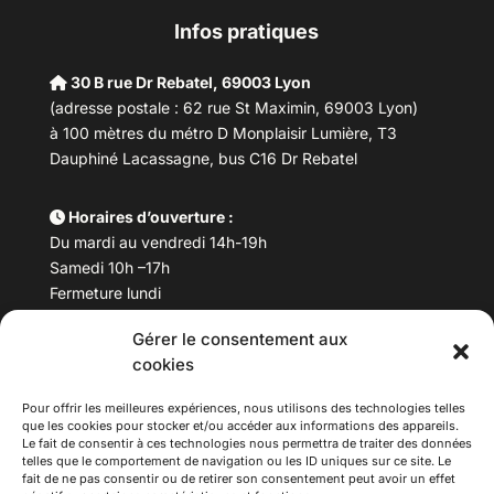
Infos pratiques
30 B rue Dr Rebatel, 69003 Lyon
(adresse postale : 62 rue St Maximin, 69003 Lyon)
à 100 mètres du métro D Monplaisir Lumière, T3
Dauphiné Lacassagne, bus C16 Dr Rebatel
Horaires d’ouverture :
Du mardi au vendredi 14h-19h
Samedi 10h –17h
Fermeture lundi
Gérer le consentement aux
Téléphone :
04 78 53 06 40
cookies
Email :
maisondesculturesasiatiques@asiexpo.com
Pour offrir les meilleures expériences, nous utilisons des technologies telles
que les cookies pour stocker et/ou accéder aux informations des appareils.
Le fait de consentir à ces technologies nous permettra de traiter des données
telles que le comportement de navigation ou les ID uniques sur ce site. Le
fait de ne pas consentir ou de retirer son consentement peut avoir un effet