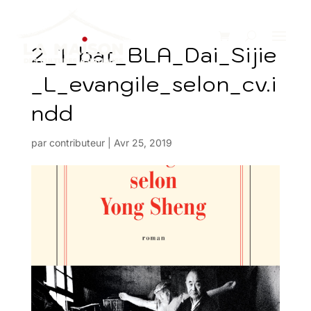
2_1_bat_BLA_Dai_Sijie
_L_evangile_selon_cv.i
ndd
par
contributeur
|
Avr 25, 2019