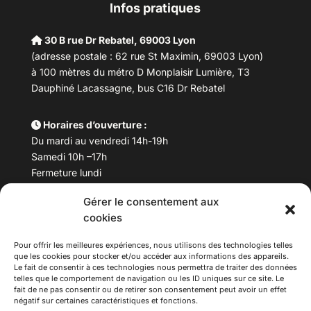
Infos pratiques
30 B rue Dr Rebatel, 69003 Lyon
(adresse postale : 62 rue St Maximin, 69003 Lyon)
à 100 mètres du métro D Monplaisir Lumière, T3
Dauphiné Lacassagne, bus C16 Dr Rebatel
Horaires d’ouverture :
Du mardi au vendredi 14h-19h
Samedi 10h –17h
Fermeture lundi
Gérer le consentement aux
Téléphone :
04 78 53 06 40
cookies
Email :
maisondesculturesasiatiques@asiexpo.com
Pour offrir les meilleures expériences, nous utilisons des technologies telles
que les cookies pour stocker et/ou accéder aux informations des appareils.
Le fait de consentir à ces technologies nous permettra de traiter des données
telles que le comportement de navigation ou les ID uniques sur ce site. Le
fait de ne pas consentir ou de retirer son consentement peut avoir un effet
négatif sur certaines caractéristiques et fonctions.