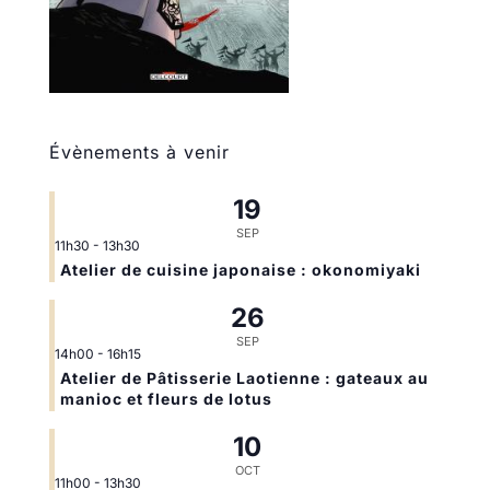
Évènements à venir
19
SEP
11h30
-
13h30
Atelier de cuisine japonaise : okonomiyaki
26
SEP
14h00
-
16h15
Atelier de Pâtisserie Laotienne : gateaux au
manioc et fleurs de lotus
10
OCT
11h00
-
13h30