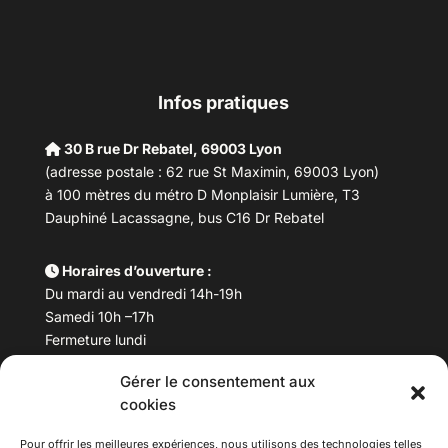
Infos pratiques
30 B rue Dr Rebatel, 69003 Lyon
(adresse postale : 62 rue St Maximin, 69003 Lyon)
à 100 mètres du métro D Monplaisir Lumière, T3
Dauphiné Lacassagne, bus C16 Dr Rebatel
Horaires d’ouverture :
Du mardi au vendredi 14h-19h
Samedi 10h –17h
Fermeture lundi
Gérer le consentement aux
Téléphone :
04 78 53 06 40
cookies
Email :
maisondesculturesasiatiques@asiexpo.com
Pour offrir les meilleures expériences, nous utilisons des technologies telles