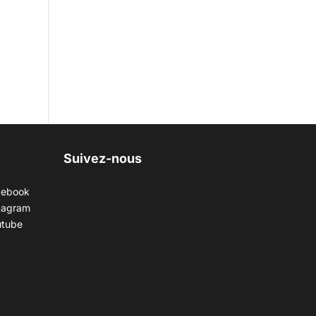
Suivez-nous
cebook
tagram
utube