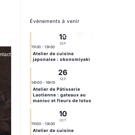
Évènements à venir
19
SEP
11h30
-
13h30
Atelier de cuisine
ntact
japonaise : okonomiyaki
26
SEP
14h00
-
16h15
Atelier de Pâtisserie
Laotienne : gateaux au
manioc et fleurs de lotus
10
OCT
11h00
-
13h30
Atelier de cuisine