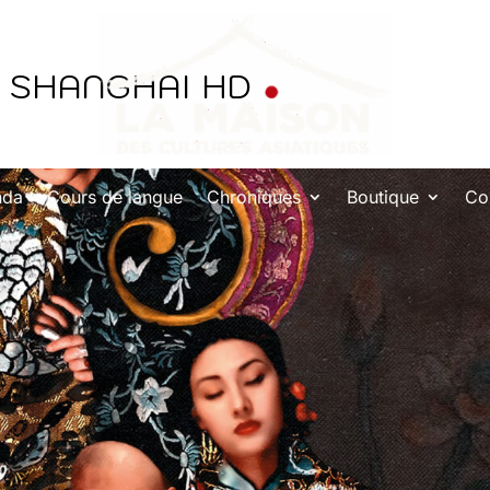
E SHANGHAI HD
nda
Cours de langue
Chroniques
Boutique
Co