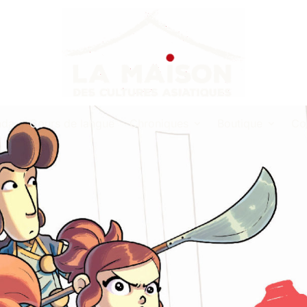
nda
Cours de langue
Chroniques
Boutique
Co