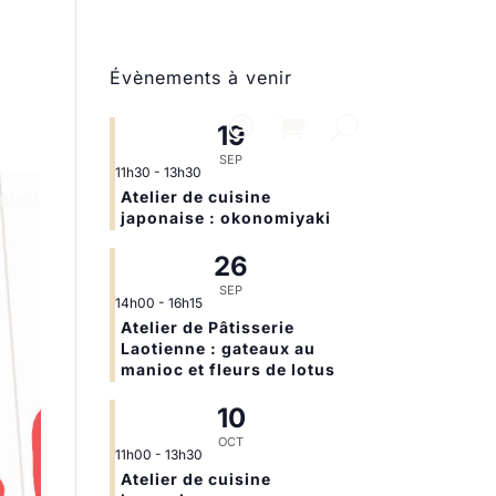
Évènements à venir
19
SEP
11h30
-
13h30
Atelier de cuisine
ntact
japonaise : okonomiyaki
26
SEP
14h00
-
16h15
Atelier de Pâtisserie
Laotienne : gateaux au
manioc et fleurs de lotus
10
OCT
11h00
-
13h30
Atelier de cuisine