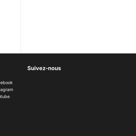
Suivez-nous
cebook
tagram
utube