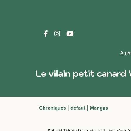
Age
Le vilain petit canard 
Chroniques
|
défaut
|
Mangas
Rei-ichi Shiratori est petit, laid, pas très 