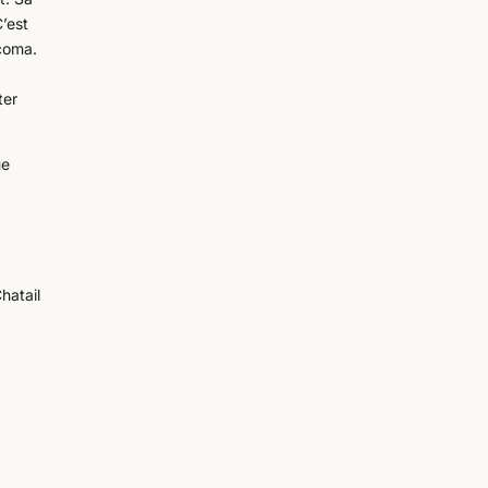
C’est
 coma.
,
ter
ue
Chatail