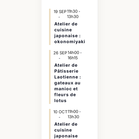
11h30
19
SEP
-
13h30
Atelier de
cuisine
japonaise :
okonomiyaki
14h00
26
SEP
-
16h15
Atelier de
Pâtisserie
Laotienne :
gateaux au
manioc et
fleurs de
lotus
11h00
10
OCT
-
13h30
Atelier de
cuisine
japonaise