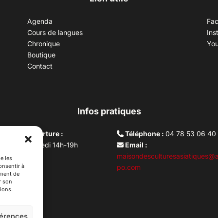
Agenda
Fa
Cours de langues
Ins
Chronique
Yo
Boutique
Contact
Infos pratiques
aires d’ouverture :
Téléphone :
04 78 53 06 40
rdi au vendredi 14h-19h
Email :
i 10h –17h
maisondesculturesasiatiques@a
e les
onsentir à
ture lundi
po.com
ement de
r son
ions.
férences