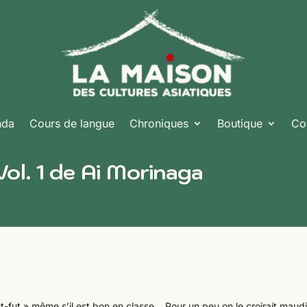
nda
Cours de langue
Chroniques
Boutique
Co
Vol. 1 de Ai Morinaga
« fut-fut » même s’il est bon en classe… Pour un peu on le croirait maudi