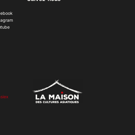
cebook
tagram
utube
siex