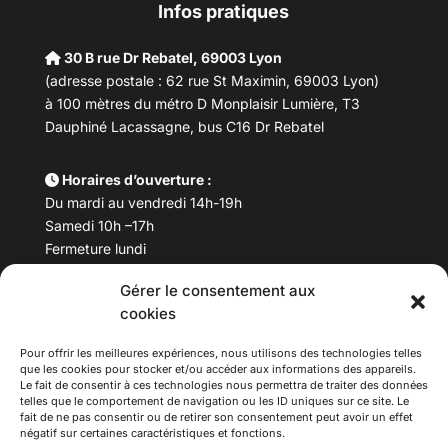
Infos pratiques
30 B rue Dr Rebatel, 69003 Lyon
(adresse postale : 62 rue St Maximin, 69003 Lyon)
à 100 mètres du métro D Monplaisir Lumière, T3
Dauphiné Lacassagne, bus C16 Dr Rebatel
Horaires d’ouverture :
Du mardi au vendredi 14h-19h
Samedi 10h –17h
Fermeture lundi
Gérer le consentement aux
Téléphone :
04 78 53 06 40
cookies
Email :
maisondesculturesasiatiques@asiexpo.com
Pour offrir les meilleures expériences, nous utilisons des technologies telles
que les cookies pour stocker et/ou accéder aux informations des appareils.
Le fait de consentir à ces technologies nous permettra de traiter des données
telles que le comportement de navigation ou les ID uniques sur ce site. Le
fait de ne pas consentir ou de retirer son consentement peut avoir un effet
négatif sur certaines caractéristiques et fonctions.