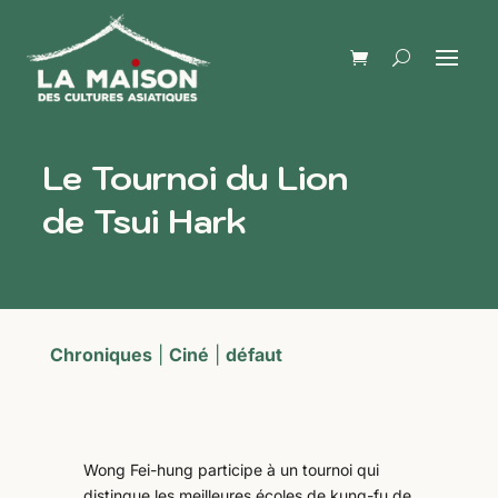
Le Tournoi du Lion
de Tsui Hark
Chroniques
|
Ciné
|
défaut
Wong Fei-hung participe à un tournoi qui
distingue les meilleures écoles de kung-fu de