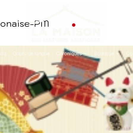
aponaise-PM
nda
Cours de langue
Chroniques
Boutique
Co