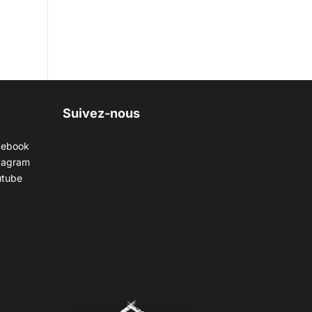
Suivez-nous
cebook
tagram
utube