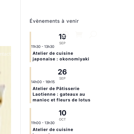
Évènements à venir
19
SEP
11h30
-
13h30
Atelier de cuisine
ntact
japonaise : okonomiyaki
26
SEP
14h00
-
16h15
Atelier de Pâtisserie
Laotienne : gateaux au
manioc et fleurs de lotus
10
OCT
11h00
-
13h30
Atelier de cuisine