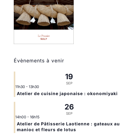
Évènements à venir
19
SEP
11h30
-
13h30
Atelier de cuisine japonaise : okonomiyaki
26
SEP
14h00
-
16h15
Atelier de Pâtisserie Laotienne : gateaux au
manioc et fleurs de lotus