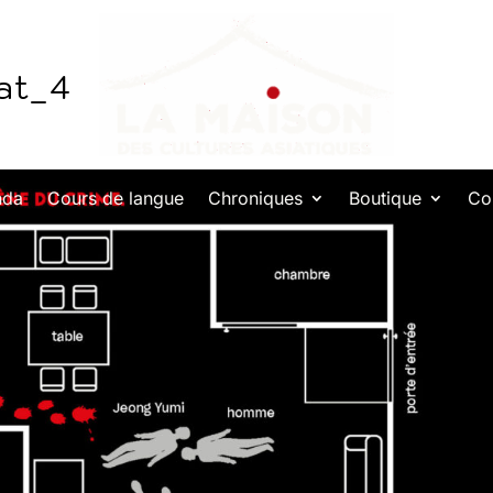
lat_4
nda
Cours de langue
Chroniques
Boutique
Co