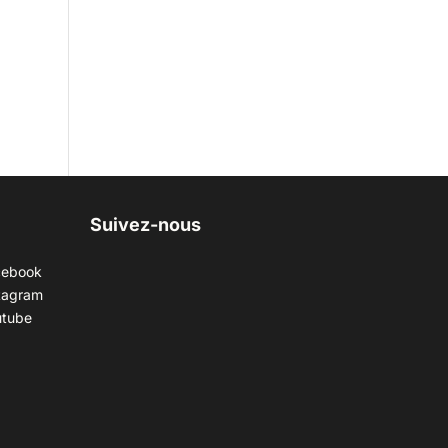
Suivez-nous
cebook
tagram
utube