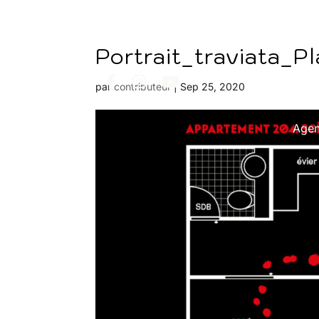
Portrait_traviata_P
par
contributeur
|
Sep 25, 2020
Age