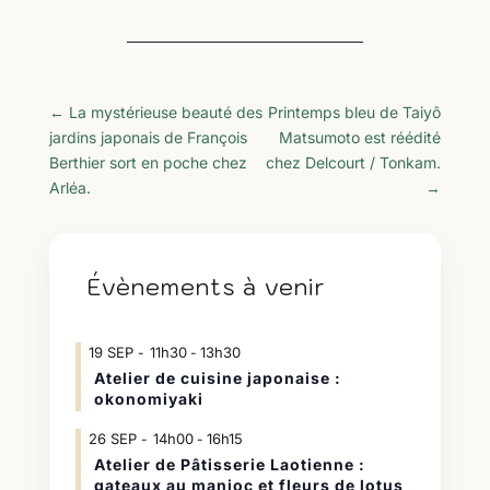
←
La mystérieuse beauté des
Printemps bleu de Taiyô
jardins japonais de François
Matsumoto est réédité
Berthier sort en poche chez
chez Delcourt / Tonkam.
Arléa.
→
Évènements à venir
19
SEP
11h30
13h30
-
Atelier de cuisine japonaise :
okonomiyaki
26
SEP
14h00
16h15
-
Atelier de Pâtisserie Laotienne :
gateaux au manioc et fleurs de lotus