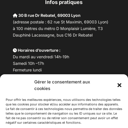
Infos pratiques
30 B rue Dr Rebatel, 69003 Lyon
(adresse postale : 62 rue St Maximin, 69003 Lyon)
à 100 mètres du métro D Monplaisir Lumière, T3
Dauphiné Lacassagne, bus C16 Dr Rebatel
Horaires d’ouverture :
Du mardi au vendredi 14h-19h
Samedi 10h –17h
Fermeture lundi
Gérer le consentement aux
Téléphone :
04 78 53 06 40
cookies
Email :
maisondesculturesasiatiques@asiexpo.com
Pour offrir les meilleures expériences, nous utilisons des technologies telles
que les cookies pour stocker et/ou accéder aux informations des appareils.
Le fait de consentir à ces technologies nous permettra de traiter des données
telles que le comportement de navigation ou les ID uniques sur ce site. Le
fait de ne pas consentir ou de retirer son consentement peut avoir un effet
négatif sur certaines caractéristiques et fonctions.