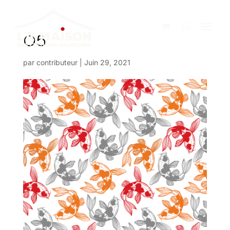
O5
par
contributeur
|
Juin 29, 2021