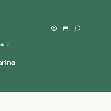
ntact
arina