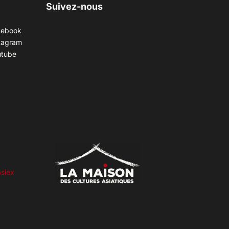
Suivez-nous
cebook
tagram
utube
siex