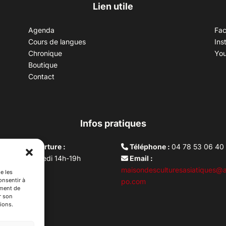
Lien utile
Agenda
Fa
Cours de langues
Ins
Chronique
Yo
Boutique
Contact
Infos pratiques
aires d’ouverture :
Téléphone :
04 78 53 06 40
rdi au vendredi 14h-19h
Email :
i 10h –17h
maisondesculturesasiatiques@a
e les
onsentir à
ture lundi
po.com
ement de
r son
ions.