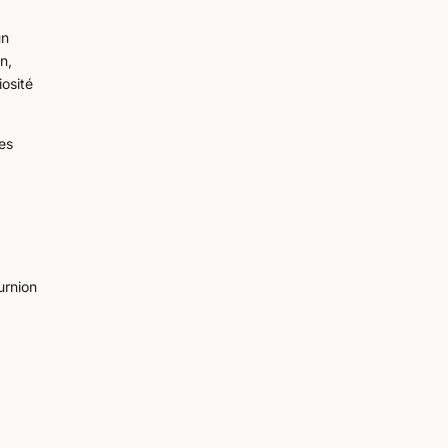
un
n,
iosité
Les
urnion