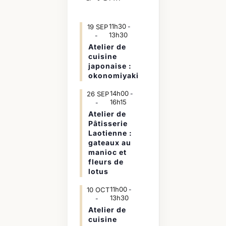
11h30
19
SEP
-
13h30
Atelier de
cuisine
japonaise :
okonomiyaki
14h00
26
SEP
-
16h15
Atelier de
Pâtisserie
Laotienne :
gateaux au
manioc et
fleurs de
lotus
11h00
10
OCT
-
13h30
Atelier de
cuisine