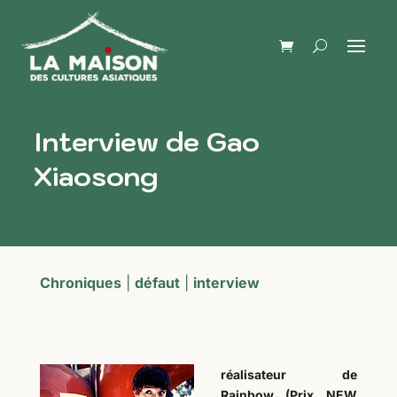
Interview de Gao
Xiaosong
Chroniques
|
défaut
|
interview
réalisateur de
Rainbow (Prix NEW