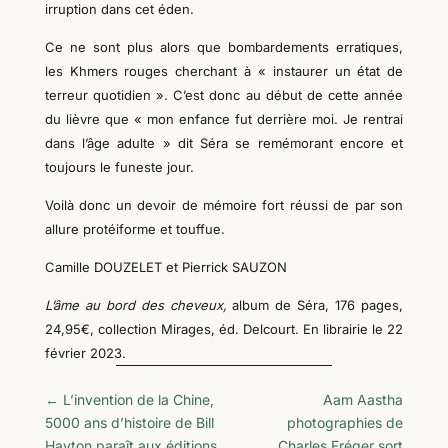
irruption dans cet éden.
Ce ne sont plus alors que bombardements erratiques,
les Khmers rouges cherchant à « instaurer un état de
terreur quotidien ». C’est donc au début de cette année
du lièvre que « mon enfance fut derrière moi. Je rentrai
dans l’âge adulte » dit Séra se remémorant
encore et
toujours l
e funeste jour.
Voilà donc un
devoir de mémoire fort réussi
de par
son
allure protéiforme
et touffue.
Camille DOUZELET et Pierrick SAUZON
L’âme au bord des cheveux,
album de Séra, 176 pages,
24,95€, collection Mirages, éd. Delcourt. En librairie le 22
février 2023.
←
L’invention de la Chine,
Aam Aastha
5000 ans d’histoire de Bill
photographies de
Hayton paraît aux éditions
Charles Fréger sort