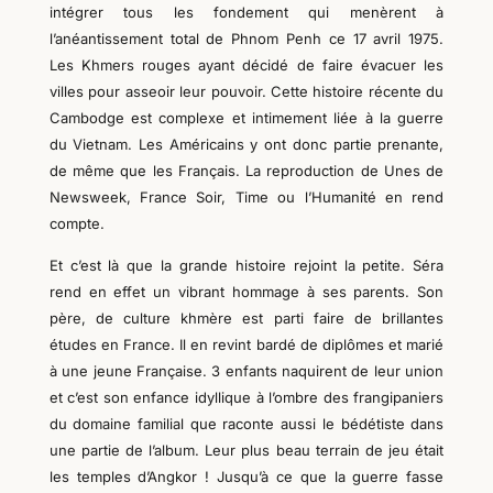
intégrer tous les fondement qui menèrent à
l’anéantissement total de Phnom Penh ce 17 avril 1975.
Les Khmers rouges ayant décidé de
faire évacuer les
villes
pour asseoir leur pouvoir
. Cette histoire récente du
Cambodge est complexe et intimement liée à la guerre
du Vietnam. Les Américains y ont donc partie prenante,
de même que les Français.
La reproduction de Unes de
Newsweek, France Soir, Time ou l’Humanité en rend
compte.
Et c’est là que la grande histoire rejoint la petite. Séra
rend en effet un vibrant hommage à ses parents. Son
père, de culture khmère est parti faire de brillantes
études en France.
Il
en revint bardé de dipl
ô
mes et marié
à une jeune Française. 3 enfants naquirent de leur union
et c’est son enfance idyllique à l’ombre des frangipaniers
du domaine familial que raconte aussi
le bédétiste
dans
une partie de l’album. Leur plus beau terrain de jeu était
les temples d’Angkor ! Jusqu’à ce que la guerre fasse